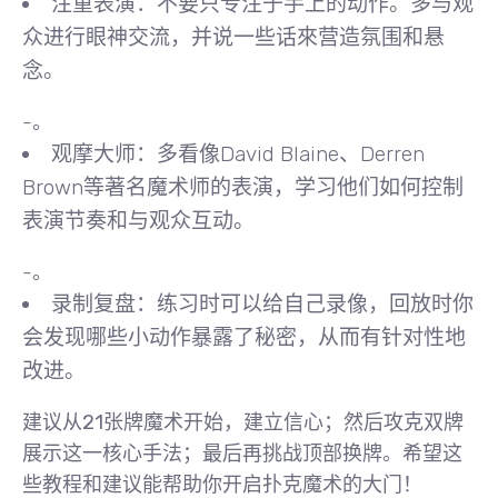
注重表演
：不要只专注于手上的动作。多与观
众进行眼神交流，并说一些话來营造氛围和悬
念。
-。
观摩大师
：多看像David Blaine、Derren
Brown等著名魔术师的表演，学习他们如何控制
表演节奏和与观众互动。
-。
录制复盘
：练习时可以给自己录像，回放时你
会发现哪些小动作暴露了秘密，从而有针对性地
改进。
建议从
21张牌魔术
开始，建立信心；然后攻克
双牌
展示
这一核心手法；最后再挑战
顶部换牌
。希望这
些教程和建议能帮助你开启扑克魔术的大门！