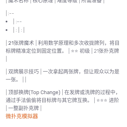
| 魔术名称 | 核心原理 | 难度等级 | 所需准备 |
| :--
| :--
| : | : |
|
21张牌魔术
| 利用数学原理和多次收拢牌列，将目
标牌精准定位到固定位置。 | ⭐⭐ 初级 | 21张扑克牌
|
|
双牌展示技巧
|
一次拿起两张牌，但让观众以为是
一张
。 | |
|
顶部换牌(Top Change)
| 在发牌或洗牌的过程中，
通过手法偷偷将目标牌与其它牌互换。 | ⭐⭐⭐ 进阶
| 一整副扑克牌 |
微扑克模拟器