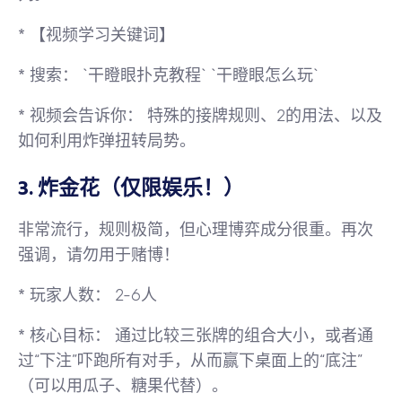
*
【视频学习关键词】
*
搜索：
`干瞪眼扑克教程` `干瞪眼怎么玩`
*
视频会告诉你：
特殊的接牌规则、2的用法、以及
如何利用炸弹扭转局势。
3. 炸金花（仅限娱乐！）
非常流行，规则极简，但心理博弈成分很重。
再次
强调，请勿用于赌博！
*
玩家人数：
2-6人
*
核心目标：
通过比较三张牌的组合大小，或者通
过“下注”吓跑所有对手，从而赢下桌面上的“底注”
（可以用瓜子、糖果代替）。