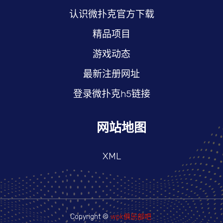
认识微扑克官方下载
精品项目
游戏动态
最新注册网址
登录微扑克h5链接
网站地图
XML
Copyright ©
wpk俱乐部吧
.