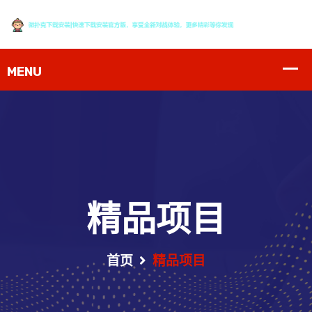
精品项目
首页
精品项目