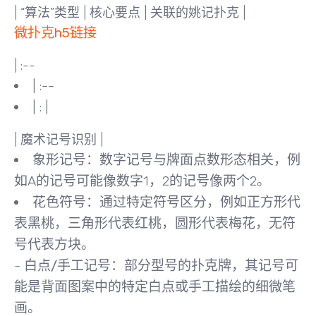
| “算法”类型 | 核心要点 | 关联的姚记扑克 |
微扑克h5链接
| :--
| :--
| : |
|
魔术记号识别
|
象形记号
：数字记号与牌面点数形态相关，例
如A的记号可能像数字1，2的记号像两个2。
花色符号
：通过特定符号区分，例如正方形代
表黑桃，三角形代表红桃，圆形代表梅花，无符
号代表方块。
-
白点/手工记号
：部分型号的扑克牌，其记号可
能是背面图案中的
特定白点
或
手工描绘的细微笔
画
。