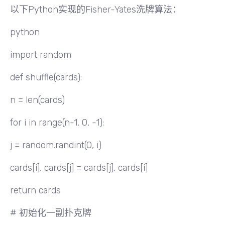
以下Python实现的Fisher-Yates洗牌算法：
python
import random
def shuffle(cards):
n = len(cards)
for i in range(n-1, 0, -1):
j = random.randint(0, i)
cards[i], cards[j] = cards[j], cards[i]
return cards
# 初始化一副扑克牌