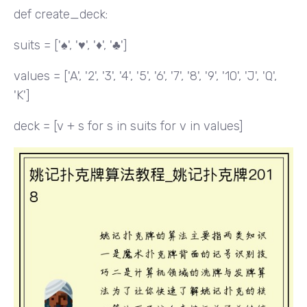
def create_deck:
suits = ['♠', '♥', '♦', '♣']
values = ['A', '2', '3', '4', '5', '6', '7', '8', '9', '10', 'J', 'Q',
'K']
deck = [v + s for s in suits for v in values]