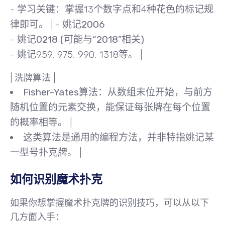
-
学习关键
：掌握13个数字点和4种花色的标记规
律即可。 | -
姚记2006
-
姚记0218 (可能与“2018”相关)
- 姚记959, 975, 990, 1318等。 |
|
洗牌算法
|
Fisher-Yates算法
：从数组末位开始，与前方
随机位置的元素交换，能保证每张牌在每个位置
的概率相等。 |
这类算法是通用的编程方法，并非特指姚记某
一型号扑克牌。 |
如何识别魔术扑克
如果你想掌握魔术扑克牌的识别技巧，可以从以下
几方面入手：