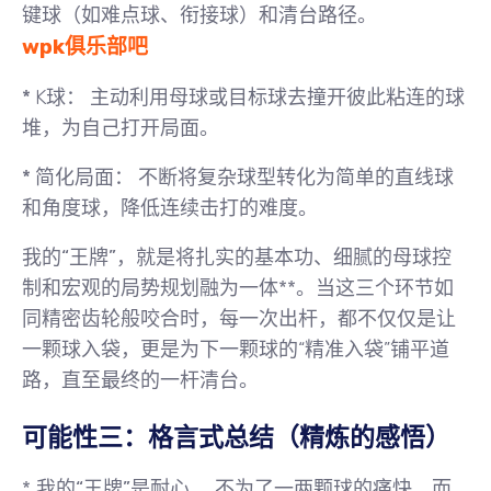
键球（如难点球、衔接球）和清台路径。
wpk俱乐部吧
*
K球：
主动利用母球或目标球去撞开彼此粘连的球
堆，为自己打开局面。
*
简化局面：
不断将复杂球型转化为简单的直线球
和角度球，降低连续击打的难度。
我的“王牌”，就是
将扎实的基本功、细腻的母球控
制和宏观的局势规划融为一体**。当这三个环节如
同精密齿轮般咬合时，每一次出杆，都不仅仅是让
一颗球入袋，更是为下一颗球的“精准入袋”铺平道
路，直至最终的一杆清台。
可能性三：格言式总结（精炼的感悟）
*
我的“王牌”是耐心。
不为了一两颗球的痛快，而