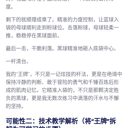
度。
剩下的就顺理成章了。精准的力度控制，让蓝球入
袋的母球顺利走到粉球位。击落粉球，母球轻柔一
推，稳稳停在黑球面前。
最后一击，干脆利落。黑球精准地砸入底袋中心。
一杆清台。
我的“王牌”，不只是一记炫技的杆法，更是
在绝境中
保持冷静的判断、敢于冒险的勇气和千锤百炼后形
成的肌肉记忆
。它精准入袋的，不只是那颗决定胜
负的黑球，更是我无数次练习中滴落的汗水与不懈
的坚持。
可能性二：技术教学解析（将“王牌”拆