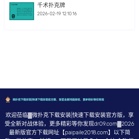
千术扑克牌
2026-02-19 12:10:16
欢迎莅临▓微扑克下载安装|快速下载安装官方版，享
受全新对战体验，更多精彩等你发现dr09.com▓2026
最新版官方下载网址【paipaile2018.com】以下简