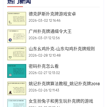
热门新闻
德克萨斯扑克牌游戏安卓
2026-03-02 12:16:46
广州扑克牌通缉令大王
2026-03-01 12:12:56
山东幺鸡扑克-山东勾鸡扑克牌规则
2026-02-28 12:10:48
密码扑克怎么看
2026-02-27 12:13:02
姚记扑克牌算法教程_姚记扑克牌2018
2026-02-26 12:11:43
女生扮兔子和男生玩扑克牌的游戏