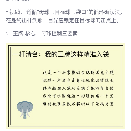
*
视线：
遵循“母球→目标球→袋口”的循环确认法，
在最终出杆刹那，目光应锁定在目标球的击点上。
2. “王牌”核心：母球控制三要素