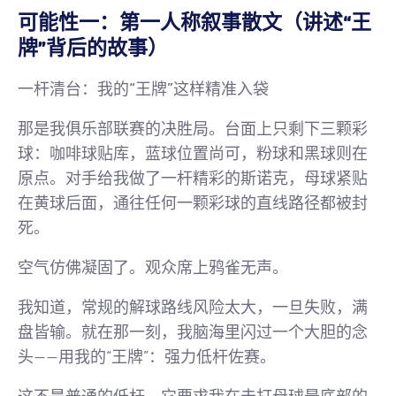
可能性一：第一人称叙事散文（讲述“王
牌”背后的故事）
一杆清台：我的“王牌”这样精准入袋
那是我俱乐部联赛的决胜局。台面上只剩下三颗彩
球：咖啡球贴库，蓝球位置尚可，粉球和黑球则在
原点。对手给我做了一杆精彩的斯诺克，母球紧贴
在黄球后面，通往任何一颗彩球的直线路径都被封
死。
空气仿佛凝固了。观众席上鸦雀无声。
我知道，常规的解球路线风险太大，一旦失败，满
盘皆输。就在那一刻，我脑海里闪过一个大胆的念
头——用我的“王牌”：
强力低杆佐赛
。