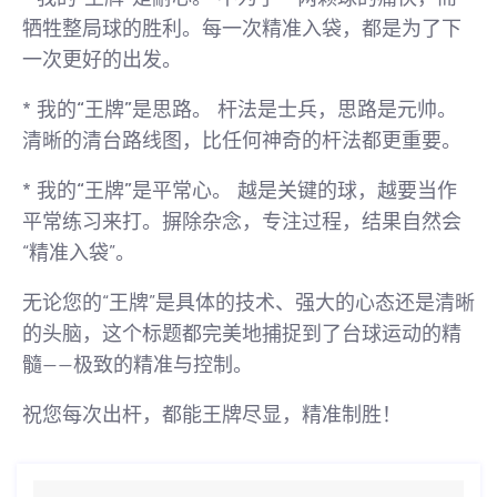
牺牲整局球的胜利。每一次精准入袋，都是为了下
一次更好的出发。
*
我的“王牌”是思路。
杆法是士兵，思路是元帅。
清晰的清台路线图，比任何神奇的杆法都更重要。
*
我的“王牌”是平常心。
越是关键的球，越要当作
平常练习来打。摒除杂念，专注过程，结果自然会
“精准入袋”。
无论您的“王牌”是具体的技术、强大的心态还是清晰
的头脑，这个标题都完美地捕捉到了台球运动的精
髓——
极致的精准与控制
。
祝您每次出杆，都能王牌尽显，精准制胜！