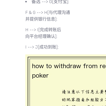
备选 --> G[支付宝];
F & G --> H[与代理沟通
并提供银行信息];
H --> I[完成转账后
向平台经理确认];
I --> J[成功到账];