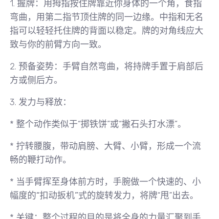
1.
握牌
：用拇指按住牌靠近你身体的一个角，食指
弯曲，用第二指节顶住牌的同一边缘。中指和无名
指可以轻轻托住牌的背面以稳定。
牌的对角线应大
致与你的前臂方向一致
。
2.
预备姿势
：手臂自然弯曲，将持牌手置于肩部后
方或侧后方。
3.
发力与释放
：
* 整个动作类似于“掷铁饼”或“撇石头打水漂”。
* 拧转腰腹，带动肩膀、大臂、小臂，形成一个流
畅的鞭打动作。
* 当手臂挥至身体前方时，
手腕做一个快速的、小
幅度的“扣动扳机”式的旋转发力
，将牌“甩”出去。
*
关键
：整个过程的目的是将全身的力量汇聚到手