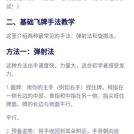
试！）
二、基础飞牌手法教学
这里介绍两种最常见的手法：
弹射法
和
旋掷法
。
方法一：弹射法
这种方法出手速度快，力量大，适合初学者感受发
力。
1.
握牌
：用你的
主手
（例如右手）捏住牌。拇指在
一侧长边的中部，食指和中指在另一侧，指尖抵住
牌面。牌的长边与地面平行。
平行。
2.
预备姿势
：将手收回到耳朵附近，手背朝向自