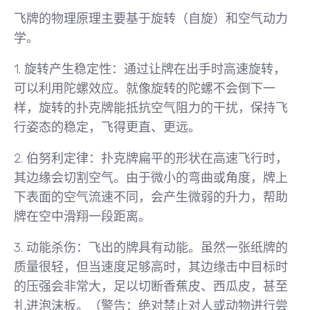
飞牌的物理原理主要基于
旋转（自旋）
和
空气动力
学
。
1.
旋转产生稳定性
：通过让牌在出手时高速旋转，
可以利用
陀螺效应
。就像旋转的陀螺不会倒下一
样，旋转的扑克牌能抵抗空气阻力的干扰，保持飞
行姿态的稳定，飞得更直、更远。
2.
伯努利定律
：扑克牌扁平的形状在高速飞行时，
其边缘会切割空气。由于微小的弯曲或角度，牌上
下表面的空气流速不同，会产生微弱的升力，帮助
牌在空中滑翔一段距离。
3.
动能杀伤
：飞出的牌具有动能。虽然一张纸牌的
质量很轻，但当速度足够高时，其边缘击中目标时
的压强会非常大，足以切断香蕉皮、西瓜皮，甚至
扎进泡沫板。
（警告：绝对禁止对人或动物进行尝