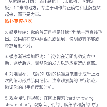
1.
从近距离开始
：站在离靶子（如纸箱、厚泡沫
板）1-2米的地方，专注于动作的正确性和让牌旋转
起来，而不是力量。
微扑克模拟器
2.
感受旋转
：你的首要目标是让牌“嗖”地一声直线飞
出。如果牌在空中翻跟头或乱飘，说明旋转不够或
释放角度不对。
3.
循序渐进增加距离
：当你能在近距离稳定命中
后，逐步后退，调整你的发力以适应更远的距离。
4.
对准目标
：飞牌的飞牌的精准度来自于成千上万
次的练习形成肌肉记忆。注意观察牌的飞行轨迹，
微调你的出手角度和时机。
5.
观看慢动作视频
：在网上搜索“card throwing
slow motion”，观察高手们的手腕细节和牌的飞行