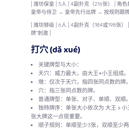
|
潍坊保皇
| 5人 | 4副扑克（216张） 
皇帝与侍卫 → 皇帝先行出牌 → 按规则跟牌
|
潍坊够级
| 6人 | 4副扑克（184或198张） 
牌"刺激 |
打穴 (dǎ xué)
关键牌型与大小
：
天穴
：威力最大，由
大王+小王
组成
墩
：仅次于天穴，指
四张同点数的牌
穴
：指
三张同点数的牌
。
普通牌型
：单张、对子、单顺、双顺
独特牌序
：单张大小依次为
大王 > 小王 
张大牌这一点很重要。
顺子规则
：单顺至少3张，双顺至少