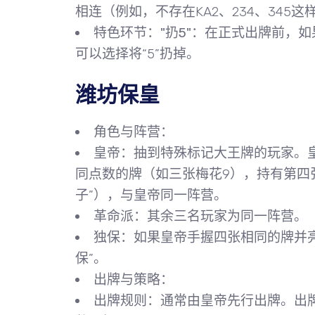
相连
（例如，不存在KA2、234、345
特色环节："扔5"
：在正式出牌前，如
可以选择将“5”扔掉。
潍坊保皇
角色与阵营
：
皇帝
：抽到特殊标记大王牌的玩家。皇
同点数的牌（如三张梅花9），持有第四
子”），与皇帝同一阵营。
革命派
：其余三名玩家为同一阵营。
独保
：如果皇帝手握四张相同的牌并
保”。
出牌与策略
：
出牌规则
：通常由皇帝先行出牌。出牌