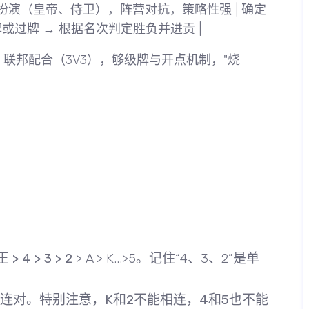
| 角色扮演（皇帝、侍卫），阵营对抗，策略性强 | 确定
或过牌 → 根据名次判定胜负并进贡 |
|
联邦配合
（3V3），
够级牌
与
开点
机制，"烧
。
。
。
> 4 > 3 > 2
> A > K...>5。记住“4、3、2”是单
两连对。特别注意，
K和2不能相连，4和5也不能