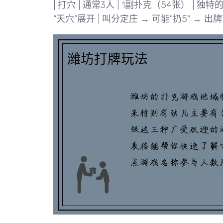
|
打穴
| 通常3人 | 1副扑克（54张） | 
“天穴”展开 | 叫分定庄 → 可能"扔5" → 出