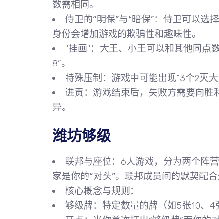
数需相同。
侍卫的“明保”与“暗保”
：侍卫可以选择
身份会增加游戏的欺骗性和趣味性。
"挂画"
：大王、小王可以和其他同点数
8”。
特殊压制
：游戏中可能出现“3个2灭大
进贡
：游戏结束后，失败方需要向胜
异。
潍坊够级
联邦与座位
：6人游戏，分为两个阵
家是你的“对头”
。联邦成员间的默契配合
核心概念与规则
：
够级牌
：特定数量的牌（如5张10、4