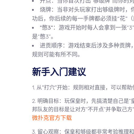
开点
：当你首次打出“够级牌”而你的
烧牌
：当
非对头玩家打出够级牌时，你
功后，你后续的每一手牌都
必须挂“花”
"憋3"
：游戏开始时每人会拿到一张“3
是“憋3”。
进贡顺序
：游戏结束后涉及多种贡牌
规则可能有所不同。
新手入门建议
1.
从“打穴”开始
：规则相对直接，可以帮助
2.
明确目标
：玩保皇时，先搞清楚自己是“
邦队友的目标是让对方“不开点”并争取己方“
微扑克官方下载
3.
留心观察
：保皇和够级都非常考验推理