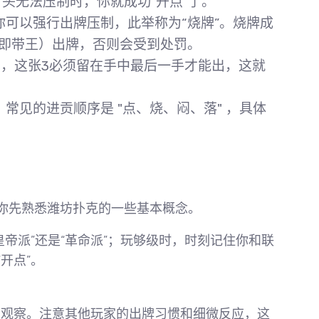
对头无法压制时，你就成功“开点”了。
可以强行出牌压制，此举称为“烧牌”
。烧牌成
（即带王）
出牌，否则会受到处罚。
”，这张
3必须留在手中最后一手才能出
，这就
，常见的进贡顺序是
"点、烧、闷、落"
，具体
你先熟悉潍坊扑克的一些基本概念。
皇帝派”还是“革命派”；玩够级时，时刻记住你和联
开点”。
和观察。注意其他玩家的出牌习惯和细微反应，这