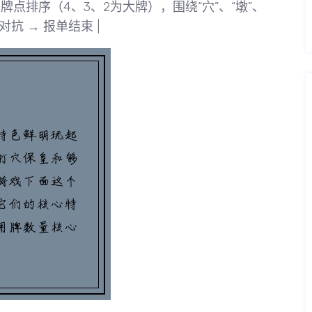
独特的牌点排序（4、3、2为大牌），围绕“穴”、“墩”、
牌对抗 → 报单结束 |