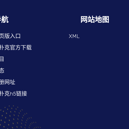
导航
网站地图
页版入口
XML
扑克官方下载
目
态
册网址
扑克h5链接