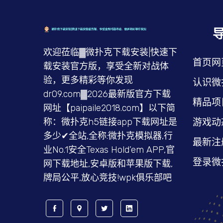
欢迎莅临▓微扑克下载安装|快速下
首页网
载安装官方版，享受全新对战体
验，更多精彩等你发现
认识微
dr09.com▓2026最新版官方下载
精品项
网址【paipaile2018.com】以下简
游戏动
称：微扑克h5链接app下载网址是
多少✔全站,全称:微扑克模拟器,行
最新注
业No.1安全Texas Hold’em APP,官
登录微
网下载地址,安卓版和苹果版下载,
牌局公平,放心竞技!wpk俱乐部吧